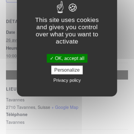
This site uses cookies
DÉTAILS
and gives you control
Date :
over what you want to
26 avril 2025
activate
Heure :
10:00 - 12:00
OK, accept all
Personalize
Allow
Google Maps Search API is disabled.
Privacy policy
LIEU
Tavannes
2710
Tavannes
,
Suisse
+ Google Map
Téléphone
Tavannes