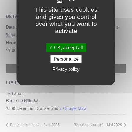
This site uses cookies
and gives you control
DÉTAILS
ORGANISATEUR
over what you want to
Date :
Autisme Jura & Jura bernois
activate
9 mai 2025
Heure :
OK, accept all
19:00
Personalize
Allow
Privacy policy
Google Maps Search API is disabled.
LIEU
Tertianum
Route de Bâle 68
2800
Delémont
,
Switzerland
+ Google Map
Rencontre Juraspi – Avril 2025
Rencontre Juraspi – Mai 2025