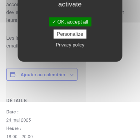
activate
accompagnés d’un parent. L’idée est que ce groupe
devienne autogéré avec un tournus entre les jeune et
leurs parents pour l’organisation.
OK, accept all
Personalize
Les instructions pour s’inscrire ont été envoyées par
Privacy policy
email aux membres.
Ajouter au calendrier
DÉTAILS
Date :
24 mai 2025
Heure :
18:00 - 20:00