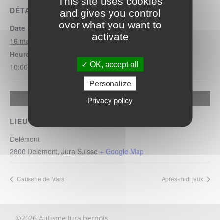
This site uses cookies
DÉTAILS
and gives you control
over what you want to
Date :
activate
16 mars 2024
Heure :
OK, accept all
10:00 - 12:00
Personalize
Allow
Google Maps Search API is disabled.
Privacy policy
LIEU
Delémont
2800
Delémont
,
Jura
Suisse
+ Google Map
Causerie de Mars
Après-midi jeux
©2026 Autisme Jura bernois