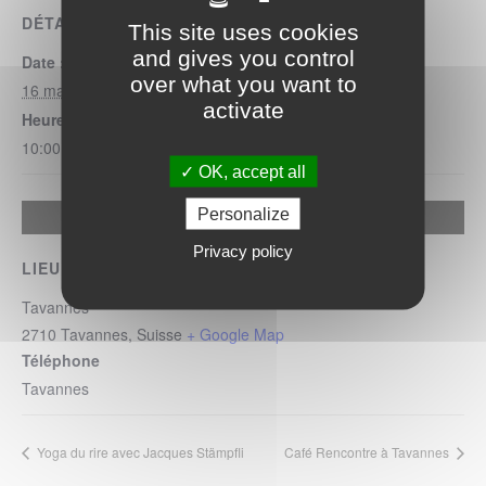
DÉTAILS
This site uses cookies
and gives you control
Date :
over what you want to
16 mai
activate
Heure :
10:00 - 12:00
OK, accept all
Personalize
Allow
Google Maps Search API is disabled.
Privacy policy
LIEU
Tavannes
2710
Tavannes
,
Suisse
+ Google Map
Téléphone
Tavannes
Yoga du rire avec Jacques Stämpfli
Café Rencontre à Tavannes