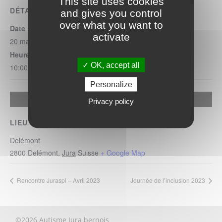
This site uses cookies
DÉTAILS
and gives you control
over what you want to
Date :
activate
20 mai 2023
Heure :
OK, accept all
10:00 - 11:30
Personalize
Allow
Google Maps Search API is disabled.
Privacy policy
LIEU
Delémont
2800
Delémont
,
Jura
Suisse
+ Google Map
Rencontre Juraspi – Avril 2023
Journée de l’inclusion 2023
©2026 Autisme Jura bernois